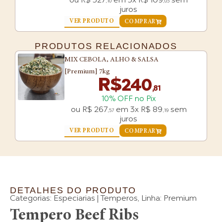
ou
R$
327
em
3x
R$
109
sem
,10
,03
juros
VER PRODUTO
COMPRAR
PRODUTOS RELACIONADOS
MIX CEBOLA, ALHO & SALSA
[Premium] 7kg
R$
240
,81
10% OFF no Pix
ou
R$
267
em
3x
R$
89
sem
,57
,19
juros
VER PRODUTO
COMPRAR
DETALHES DO PRODUTO
Categorias:
Especiarias | Temperos
,
Linha: Premium
Tempero Beef Ribs