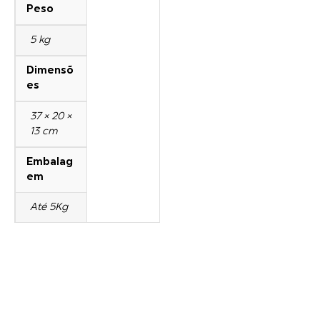
Peso
5 kg
Dimensõ
es
37 × 20 ×
13 cm
Embalag
em
Até 5Kg