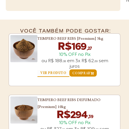
r
VOCÊ TAMBÉM PODE GOSTAR:
TEMPERO BEEF RIBS [Premium] 5kg
R$
169
,27
10% OFF no Pix
ou
R$
188
em
3x
R$
62
sem
,08
,69
juros
VER PRODUTO
COMPRAR
TEMPERO BEEF RIBS DEFUMADO
[Premium] 10kg
R$
294
,39
10% OFF no Pix