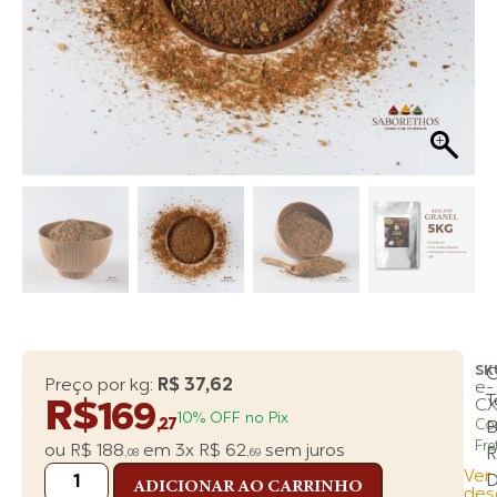
SK
Especiarias
Preço por kg:
R$ 37,62
e-
|
T
R$
CX
169
Temperos
10% OFF no Pix
,27
Co
B
|
Fre
ou
R$
188
em
3x
R$
62
sem juros
Linha:
R
,08
,69
Premium
Ver
ADICIONAR AO CARRINHO
TEMPERO
des