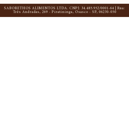
SABORETHOS ALIMENTOS LTDA. CNPJ: 34.485.952/0001-64 | Rua:
Três Andradas, 269 - Piratininga, Osasco - SP, 06230-050