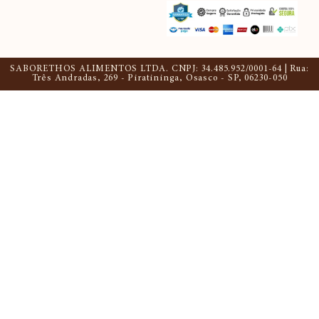
SABORETHOS ALIMENTOS LTDA. CNPJ: 34.485.952/0001-64 | Rua:
Três Andradas, 269 - Piratininga, Osasco - SP, 06230-050