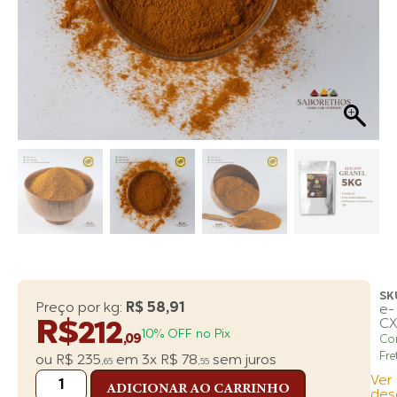
SK
Especiarias
Preço por kg:
R$ 58,91
e-
|
R$
CX
212
Temperos
10% OFF no Pix
,09
Co
|
Fre
ou
R$
235
em
3x
R$
78
sem juros
Linha:
,65
,55
Premium
Ver
ADICIONAR AO CARRINHO
|
des