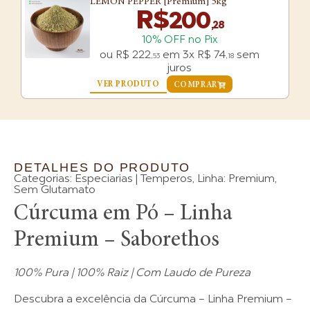
LEMON PEPPER [Premium] 5kg
R$
200
,28
10% OFF no Pix
ou
R$
222
em
3x
R$
74
sem
,53
,18
juros
VER PRODUTO
COMPRAR
DETALHES DO PRODUTO
Categorias:
Especiarias | Temperos
,
Linha: Premium
,
Sem Glutamato
Cúrcuma em Pó – Linha
Premium – Saborethos
100% Pura | 100% Raiz | Com Laudo de Pureza
Descubra a excelência da Cúrcuma – Linha Premium –