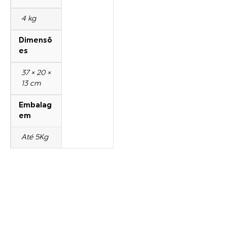
4 kg
Dimensõ
es
37 × 20 ×
13 cm
Embalag
em
Até 5Kg