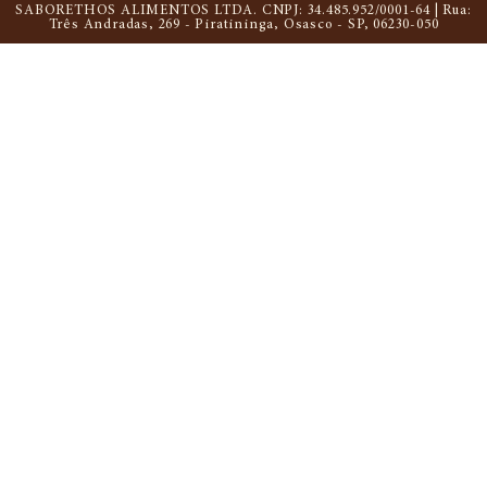
SABORETHOS ALIMENTOS LTDA. CNPJ: 34.485.952/0001-64 | Rua:
Três Andradas, 269 - Piratininga, Osasco - SP, 06230-050