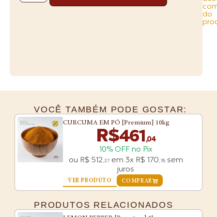
Sem
com
Glutamato
do
CURCUMA
pro
EM
PÓ
[Premium]
4kg
VOCÊ TAMBÉM PODE GOSTAR:
CURCUMA EM PÓ [Premium] 10kg
R$
461
,04
10% OFF no Pix
ou
R$
512
em
3x
R$
170
sem
,27
,76
juros
VER PRODUTO
COMPRAR
PRODUTOS RELACIONADOS