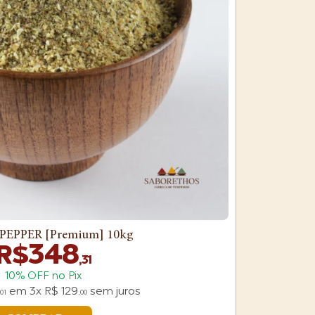
EPPER [Premium] 10kg
348
R$
,31
10% OFF no Pix
em
3x
R$
129
sem juros
,01
,00