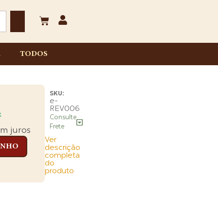
A
TODOS
SKU:
e-
REV006
x
Consulte
Frete
m juros
Ver
INHO
descrição
completa
do
produto