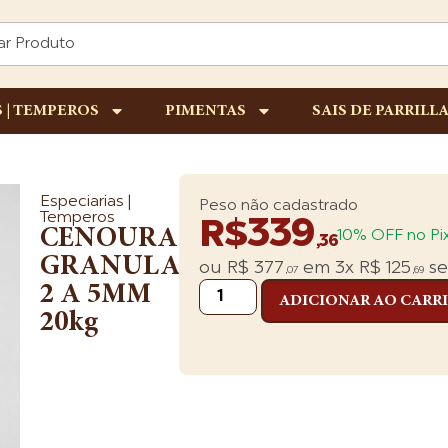
S | TEMPEROS
PIMENTAS
SAIS DE PARRILL
Especiarias |
Peso não cadastrado
Temperos
339
R$
CENOURA
10% OFF no Pi
,36
GRANULADA
ou
R$
377
em
3x
R$
125
se
,07
,69
2 A 5MM
ADICIONAR AO CARR
20kg