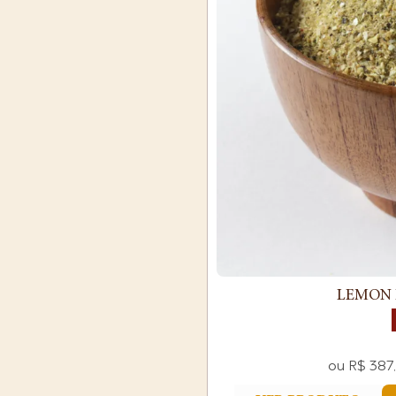
LEMON P
ou
R$
387