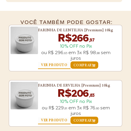
VOCÊ TAMBÉM PODE GOSTAR:
FARINHA DE LENTILHA [Premium] 10kg
R$
266
,97
10% OFF no Pix
ou
R$
296
em
3x
R$
98
sem
,63
,88
juros
VER PRODUTO
COMPRAR
FARINHA DE ERVILHA [Premium] 10kg
R$
206
,83
10% OFF no Pix
ou
R$
229
em
3x
R$
76
sem
,81
,60
juros
VER PRODUTO
COMPRAR