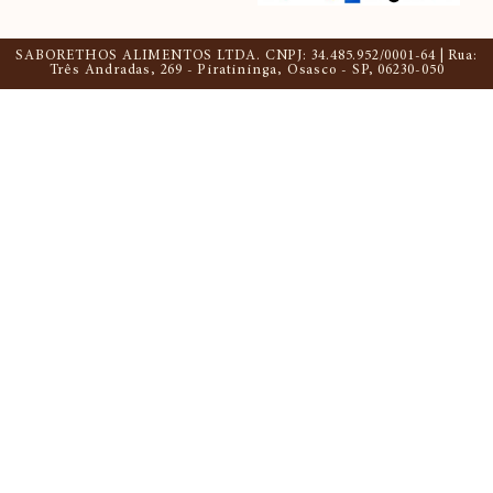
SABORETHOS ALIMENTOS LTDA. CNPJ: 34.485.952/0001-64 | Rua:
Três Andradas, 269 - Piratininga, Osasco - SP, 06230-050