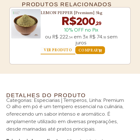
PRODUTOS RELACIONADOS
LEMON PEPPER [Premium] 5kg
R$
200
,29
10% OFF no Pix
ou
R$
222
em
3x
R$
74
sem
,54
,18
juros
VER PRODUTO
COMPRAR
DETALHES DO PRODUTO
Categorias:
Especiarias | Temperos
,
Linha: Premium
O alho em pó é um tempero essencial na culinária,
oferecendo um sabor intenso e aromático. É
amplamente utilizado em diversas preparações,
desde marinadas até pratos principais.