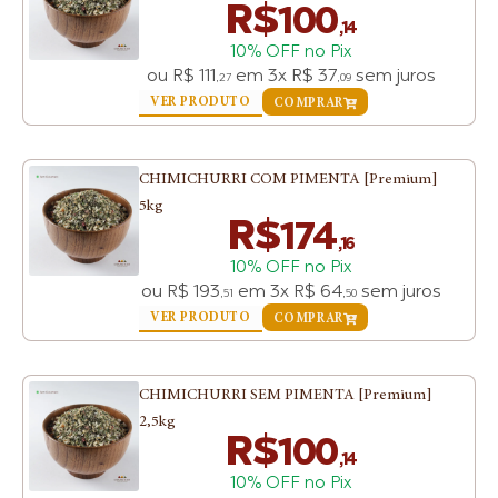
R$
100
,14
10% OFF no Pix
ou
R$
111
em
3x
R$
37
sem juros
,27
,09
VER PRODUTO
COMPRAR
CHIMICHURRI COM PIMENTA [Premium]
5kg
R$
174
,16
10% OFF no Pix
ou
R$
193
em
3x
R$
64
sem juros
,51
,50
VER PRODUTO
COMPRAR
CHIMICHURRI SEM PIMENTA [Premium]
2,5kg
R$
100
,14
10% OFF no Pix