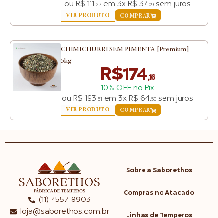
ou
R$
111
em
3x
R$
37
sem juros
,27
,09
VER PRODUTO
COMPRAR
CHIMICHURRI SEM PIMENTA [Premium]
5kg
R$
174
,16
10% OFF no Pix
ou
R$
193
em
3x
R$
64
sem juros
,51
,50
VER PRODUTO
COMPRAR
Sobre a Saborethos
Compras no Atacado
(11) 4557-8903
loja@saborethos.com.br
Linhas de Temperos